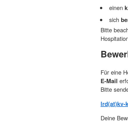
einen
k
sich
be
Bitte beac
Hospitatio
Bewerb
Für eine Ho
E‑Mail
erfo
Bitte send
lrd(at)kv-
Deine Bew