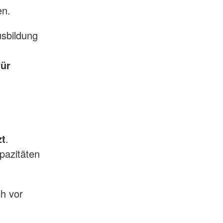
en.
usbildung
für
zt
.
pazitäten
ch vor