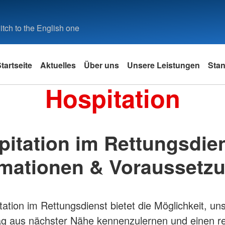
tch to the English one
tartseite
Aktuelles
Über uns
Unsere Leistungen
Stan
Hospitation
autern
Selbstverständnis
Landkreis Kusel
Freiwilligendienste
Intern
Donnersbe
Praktikum
 Otterbach
nitäter
Grundsätze
Rettungswache 21 - Kusel
FSJ
Interner 
Rettungsw
Praktikum
Kirchheim
t
 Hochspeyer
gssanitäter
Leitbild
Rettungswache 23 - Schönenberg-
BFD
pitation im Rettungsdien
Hospita
Kübelberg
Rettungsw
hlen
Landstuhl
Leitbild Rettungsdienst
Rettungswache 24 - Lauterecken
Rettungsw
Nardini
rmationen & Voraussetz
Rockenha
Rettungsw
 Schwedelbach
Rettungsw
tation im Rettungsdienst bietet die Möglichkeit, un
tag aus nächster Nähe kennenzulernen und einen re