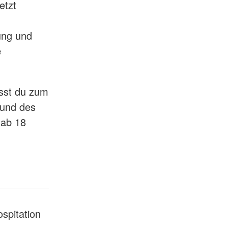
etzt
ung und
e
usst du zum
rund des
 ab 18
spitation