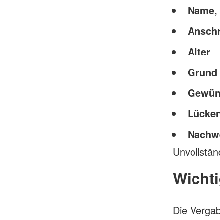
Name,
Anschr
Alter
Grund 
Gewüns
Lücken
Nachwe
Unvollstän
Wichti
Die Vergab