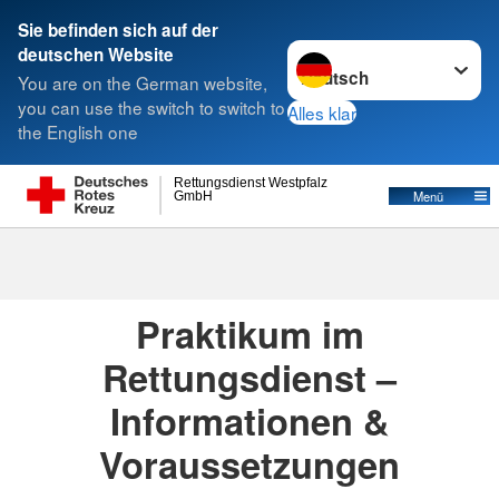
Sie befinden sich auf der
Sprache wechseln zu
deutschen Website
Suche
You are on the German website,
you can use the switch to switch to
Alles klar
the English one
Praktikum
Rettungsdienst Westpfalz
Menü
GmbH
Praktikum
Praktikum im
Rettungsdienst –
Informationen &
Voraussetzungen