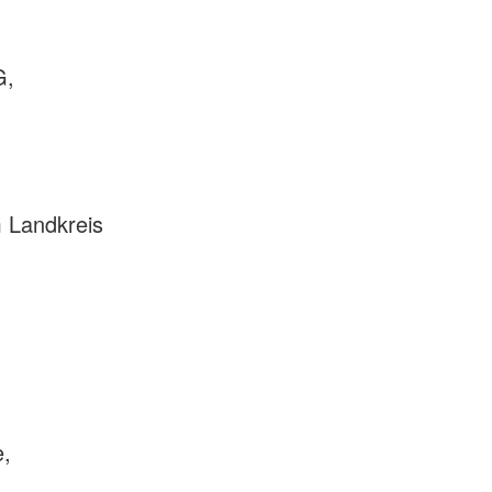
G,
m Landkreis
e,