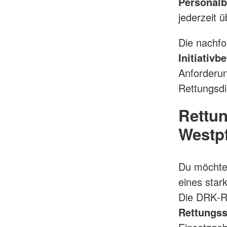
Personalb
jederzeit 
Die nachfo
Initiativ
Anforderung
Rettungsdi
Rettun
Westpf
Du möchte
eines sta
Die DRK‑R
Rettungss