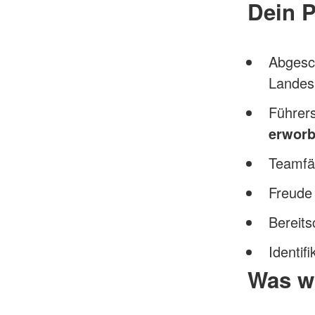
Dein P
Abgesc
Landes
Führer
erwor
Teamfäh
Freude
Bereit
Identif
Was wi