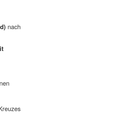
d)
nach
it
n
onen
 Kreuzes