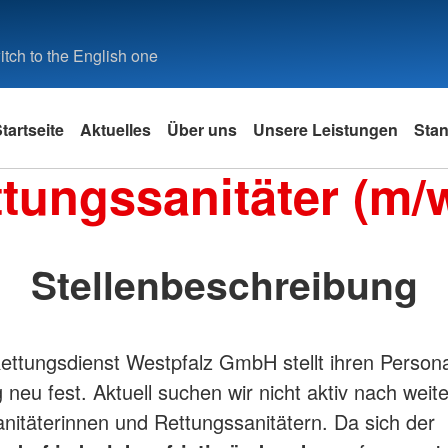
tch to the English one
tartseite
Aktuelles
Über uns
Unsere Leistungen
Stan
tungssanitäter (m/
autern
Selbstverständnis
Landkreis Kusel
Freiwilligendienste
Intern
Donnersbe
Praktikum
 Otterbach
nitäter
Grundsätze
Rettungswache 21 - Kusel
FSJ
Interner 
Rettungsw
Praktikum
Kirchheim
t
 Hochspeyer
gssanitäter
Leitbild
Rettungswache 23 - Schönenberg-
BFD
Hospitatio
Stellenbeschreibung
Kübelberg
Rettungsw
hlen
Landstuhl
Leitbild Rettungsdienst
Rettungswache 24 - Lauterecken
Rettungsw
Nardini
Rockenha
Rettungsw
 Schwedelbach
ttungsdienst Westpfalz GmbH stellt ihren Person
Rettungsw
 neu fest. Aktuell suchen wir nicht aktiv nach weit
nitäterinnen und Rettungssanitätern. Da sich der