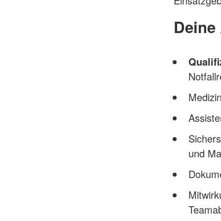
Einsatzgeb
Deine
Qualif
Notfall
Medizi
Assiste
Sichers
und Mat
Dokumen
Mitwirk
Teamab