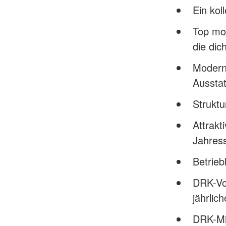
Ein kol
Top mot
die dic
Modern
Aussta
Struktu
Attrak
Jahres
Betrieb
DRK-Vo
jährlic
DRK-Mit