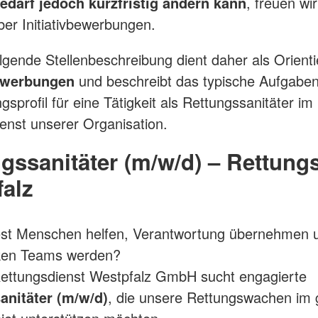
edarf jedoch kurzfristig ändern kann
, freuen wi
über Initiativbewerbungen.
lgende Stellenbeschreibung dient daher als Orienti
bewerbungen
und beschreibt das typische Aufgabe
sprofil für eine Tätigkeit als Rettungssanitäter im
enst unserer Organisation.
gssanitäter (m/w/d) – Rettung
alz
st Menschen helfen, Verantwortung übernehmen u
rken Teams werden?
ettungsdienst Westpfalz GmbH sucht engagierte
anitäter (m/w/d)
, die unsere Rettungswachen im