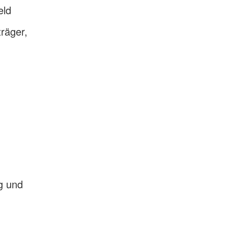
eld
räger,
g und