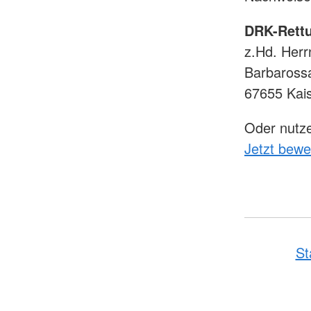
DRK-Rett
z.Hd. Herr
Barbaross
67655 Kais
Oder nutze
Jetzt bew
St