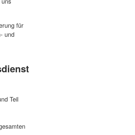
r uns
erung für
n‑ und
sdienst
nd Teil
 gesamten