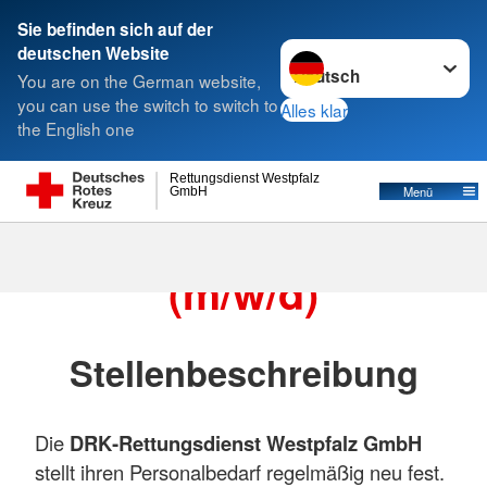
Sie befinden sich auf der
Sprache wechseln zu
deutschen Website
Suche
You are on the German website,
you can use the switch to switch to
Alles klar
the English one
Notfallsanitäter
Rettungsdienst Westpfalz
Menü
GmbH
Notfallsanitäter
(m/w/d)
Stellenbeschreibung
Die
DRK‑Rettungsdienst Westpfalz GmbH
stellt ihren Personalbedarf regelmäßig neu fest.