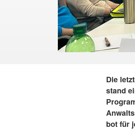
Die letz
stand e
Program
Anwalts
bot für