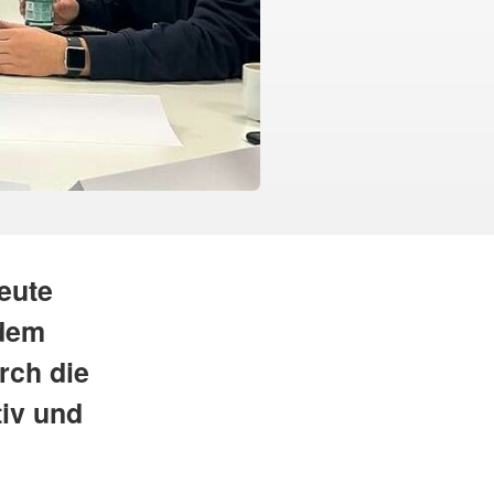
Heute
 dem
rch die
tiv und